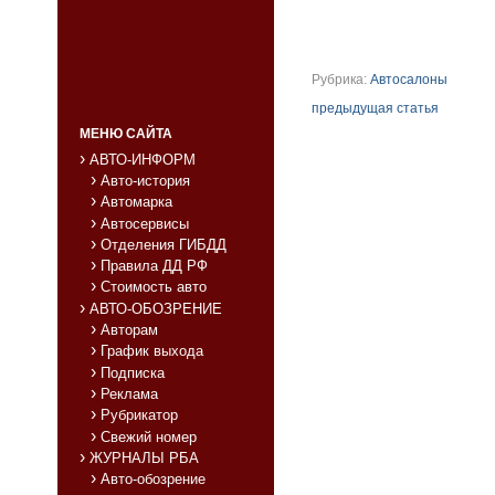
Рубрика:
Автосалоны
предыдущая статья
МЕНЮ САЙТА
АВТО-ИНФОРМ
Авто-история
Автомарка
Автосервисы
Отделения ГИБДД
Правила ДД РФ
Стоимость авто
АВТО-ОБОЗРЕНИЕ
Авторам
График выхода
Подписка
Реклама
Рубрикатор
Свежий номер
ЖУРНАЛЫ РБА
Авто-обозрение