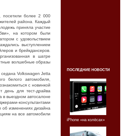
, посетили более 2 000
 жителей района. Каждый
олодежь приняла участие
юбви», на котором были
атором с удовольствием
лаждались выступлением
йлеров и брейкдансеров.
рганизованная в шатре
тные волшебные образы
ПОСЛЕДНИЕ НОВОСТИ
седана Volkswagen Jetta
о белого автомобиля,
ознакомиться с новинкой
т день для тест-драйва
а в выездном автосалоне
джерами-консультантами
 об изменениях дизайна
кциям на все автомобили
iPhone «на колёсах»