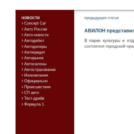
НОВОСТИ
предыдущая статья
Concept Car
Авто России
АВИЛОН представил 
Авто-новости
В парке культуры и от
Автодебют
состоялся городской пра
Автодилеры
Автокредит
Авторынок
Автосалоны
Автострахование
Инокомпания
Официально
Происшествия
СП авто
Тест-драйв
Формула 1