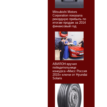
Мitsubishi Motors
Corporation показала
рекордную прибыль по
итогам продаж за 2014
финансовый год
АВИЛОН вручил
победительнице
конкурса «Мисс Россия
2015» ключи от Hyundai
Solaris