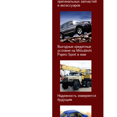
оригинальных запчастей
и аксессуаров
Выгодные кредитные
условия на Mitsubishi
Pajero Sport в мае
Надежность измеряется
будущим