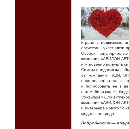
играли в подвижные иг
артистов – участников 
Особой популярностью
компании «АВИЛОН АВТ
и мгновенно получить сн
Самым ожидаемым событи
от компании «АВИЛОН
подставленного на эксп
и попробовать ее в де
автомобили марки: бюдж
Volkswagen шло активн
компании «АВИЛОН АВТО
и интерьера нового Vol
модельного ряда.
Подробности — в жур