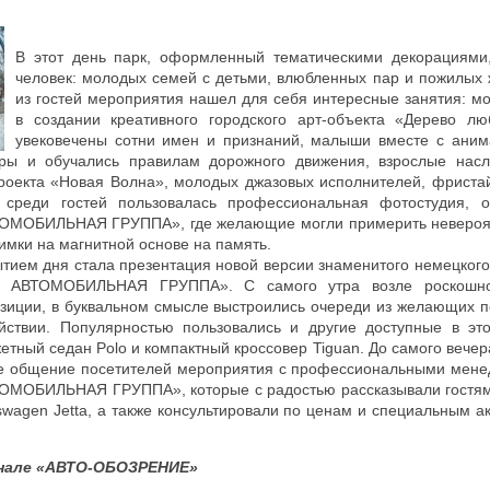
В этот день парк, оформленный тематическими декорациями
человек: молодых семей с детьми, влюбленных пар и пожилых
из гостей мероприятия нашел для себя интересные занятия: м
в создании креативного городского арт-объекта «Дерево л
увековечены сотни имен и признаний, малыши вместе с аним
ры и обучались правилам дорожного движения, взрослые нас
проекта «Новая Волна», молодых джазовых исполнителей, фриста
 среди гостей пользовалась профессиональная фотостудия, о
ОМОБИЛЬНАЯ ГРУППА», где желающие могли примерить невероя
имки на магнитной основе на память.
ем дня стала презентация новой версии знаменитого немецкого 
 АВТОМОБИЛЬНАЯ ГРУППА». С самого утра возле роскошног
озиции, в буквальном смысле выстроились очереди из желающих п
йствии. Популярностью пользовались и другие доступные в это
етный седан Polo и компактный кроссовер Tiguan. До самого вечер
ое общение посетителей мероприятия с профессиональными мене
МОБИЛЬНАЯ ГРУППА», которые с радостью рассказывали гостям
kswagen Jetta, а также консультировали по ценам и специальным а
нале «АВТО-ОБОЗРЕНИЕ»