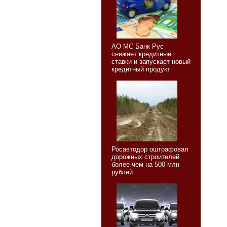
АО МС Банк Рус
снижает кредитные
ставки и запускает новый
кредитный продукт
Росавтодор оштрафовал
дорожных строителей
более чем на 500 млн
рублей