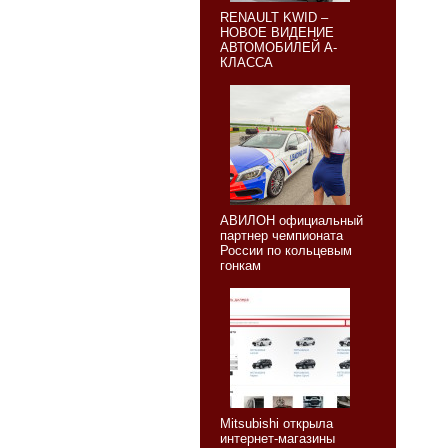
RENAULT KWID –
НОВОЕ ВИДЕНИЕ
АВТОМОБИЛЕЙ А-
КЛАССА
АВИЛОН официальный
партнер чемпионата
России по кольцевым
гонкам
Mitsubishi открыла
интернет-магазины