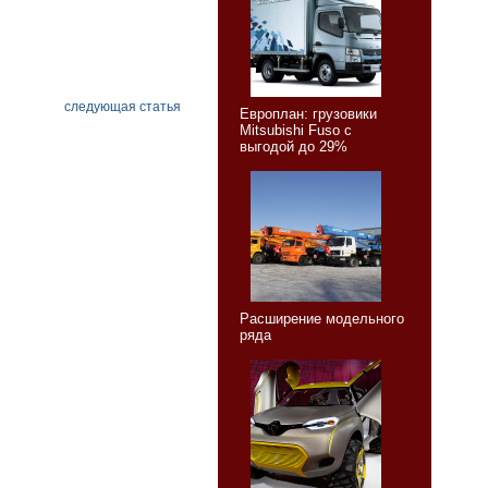
следующая статья
Европлан: грузовики
Mitsubishi Fuso с
выгодой до 29%
Расширение модельного
ряда