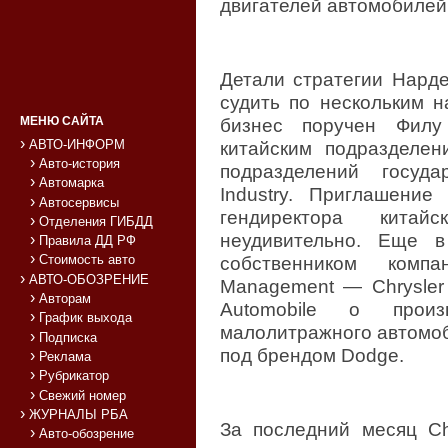
двигателей автомобилей 
Детали стратегии Нард
судить по нескольким н
МЕНЮ САЙТА
бизнес поручен Филу
АВТО-ИНФОРМ
китайским подразделен
Авто-история
подразделений госуда
Автомарка
Industry. Приглашени
Автосервисы
гендиректора китайс
Отделения ГИБДД
неудивительно. Еще 
Правила ДД РФ
Стоимость авто
собственником компа
АВТО-ОБОЗРЕНИЕ
Management — Chrysler
Авторам
Automobile о прои
График выхода
малолитражного автомо
Подписка
под брендом Dodge.
Реклама
Рубрикатор
Свежий номер
ЖУРНАЛЫ РБА
За последний месяц Ch
Авто-обозрение