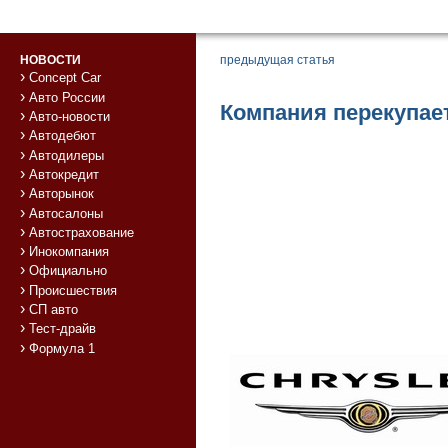
НОВОСТИ
предыдущая статья
Concept Car
Авто России
Компания перекупае
Авто-новости
Автодебют
Автодилеры
Автокредит
Авторынок
Автосалоны
Автострахование
Инокомпания
Официально
Происшествия
СП авто
Тест-драйв
Формула 1