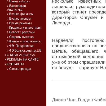
несколько известных 
Банки и биржи
Банковская
лишилась руководител
Аналитика
который станет презид
Бизнес-финансы.
директоров Chrysler 
Бизнес-эксперт
Ласорда.
Время рекламы
Кредиты и инвестиции
Новости рекламы
Секреты бизнеса
Нарделли постоян
Финансы и экономика
предшественника на пос
ФЭ. Предприятия
ФЭ.Банки,кредиты,ЦБ
Цетше, обещавшего, 
О КОМПАНИИ РБА
автомобилей компания 
РЕКЛАМА НА САЙТЕ
уже об этом спрашивали,
КОНТАКТЫ
не беру», — парирует На
Схема проезда
Джина Чон, Гордон Файр